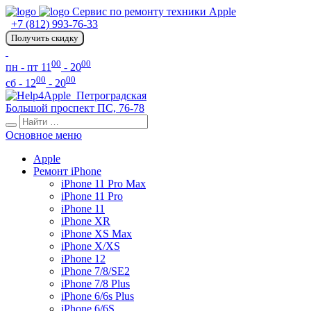
Сервис по ремонту техники Apple
+7 (812) 993-76-33
Получить скидку
00
00
пн - пт 11
- 20
00
00
сб - 12
- 20
Петроградская
Большой проспект ПС, 76-78
Основное меню
Apple
Ремонт iPhone
iPhone 11 Pro Max
iPhone 11 Pro
iPhone 11
iPhone XR
iPhone XS Max
iPhone X/XS
iPhone 12
iPhone 7/8/SE2
iPhone 7/8 Plus
iPhone 6/6s Plus
iPhone 6/6S