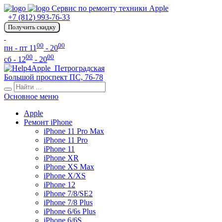
Сервис по ремонту техники Apple
+7 (812) 993-76-33
Получить скидку
00
00
пн - пт 11
- 20
00
00
сб - 12
- 20
Петроградская
Большой проспект ПС, 76-78
Основное меню
Apple
Ремонт iPhone
iPhone 11 Pro Max
iPhone 11 Pro
iPhone 11
iPhone XR
iPhone XS Max
iPhone X/XS
iPhone 12
iPhone 7/8/SE2
iPhone 7/8 Plus
iPhone 6/6s Plus
iPhone 6/6S