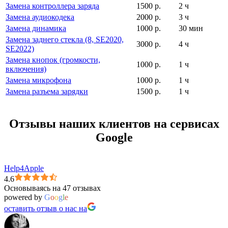
Замена контроллера заряда
1500
р.
2 ч
Замена аудиокодека
2000
р.
3 ч
Замена динамика
1000
р.
30 мин
Замена заднего стекла (8, SE2020,
3000
р.
4 ч
SE2022)
Замена кнопок (громкости,
1000
р.
1 ч
включения)
Замена микрофона
1000
р.
1 ч
Замена разъема зарядки
1500
р.
1 ч
Отзывы наших клиентов на сервисах
Google
Help4Apple
4.6
Основываясь на 47 отзывах
powered by
G
o
o
g
l
e
оставить отзыв о нас на