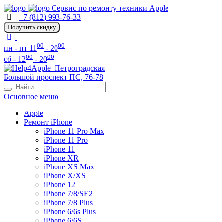
Сервис по ремонту техники Apple
+7 (812) 993-76-33
Получить скидку
00
00
пн - пт 11
- 20
00
00
сб - 12
- 20
Петроградская
Большой проспект ПС, 76-78
Основное меню
Apple
Ремонт iPhone
iPhone 11 Pro Max
iPhone 11 Pro
iPhone 11
iPhone XR
iPhone XS Max
iPhone X/XS
iPhone 12
iPhone 7/8/SE2
iPhone 7/8 Plus
iPhone 6/6s Plus
iPhone 6/6S