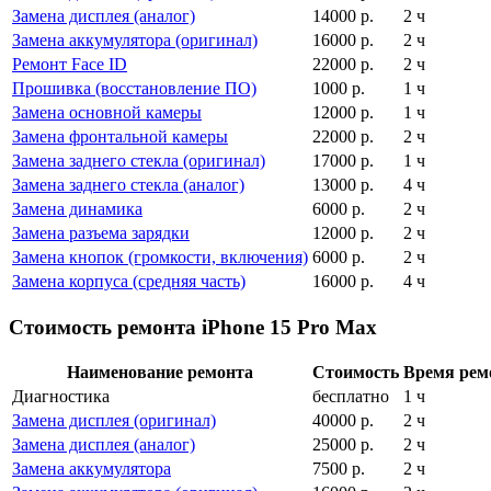
Замена дисплея (аналог)
14000
р.
2 ч
Замена аккумулятора (оригинал)
16000
р.
2 ч
Ремонт Face ID
22000
р.
2 ч
Прошивка (восстановление ПО)
1000
р.
1 ч
Замена основной камеры
12000
р.
1 ч
Замена фронтальной камеры
22000
р.
2 ч
Замена заднего стекла (оригинал)
17000
р.
1 ч
Замена заднего стекла (аналог)
13000
р.
4 ч
Замена динамика
6000
р.
2 ч
Замена разъема зарядки
12000
р.
2 ч
Замена кнопок (громкости, включения)
6000
р.
2 ч
Замена корпуса (средняя часть)
16000
р.
4 ч
Стоимость ремонта iPhone 15 Pro Max
Наименование ремонта
Стоимость
Время рем
Диагностика
бесплатно
1 ч
Замена дисплея (оригинал)
40000
р.
2 ч
Замена дисплея (аналог)
25000
р.
2 ч
Замена аккумулятора
7500
р.
2 ч