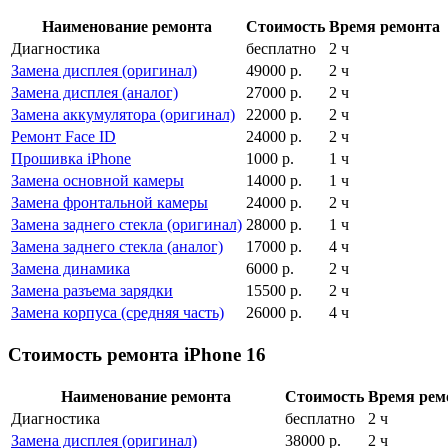
Наименование ремонта
Стоимость
Время ремонта
Диагностика
бесплатно
2 ч
Замена дисплея (оригинал)
49000
р.
2 ч
Замена дисплея (аналог)
27000
р.
2 ч
Замена аккумулятора (оригинал)
22000
р.
2 ч
Ремонт Face ID
24000
р.
2 ч
Прошивка iPhone
1000
р.
1 ч
Замена основной камеры
14000
р.
1 ч
Замена фронтальной камеры
24000
р.
2 ч
Замена заднего стекла (оригинал)
28000
р.
1 ч
Замена заднего стекла (аналог)
17000
р.
4 ч
Замена динамика
6000
р.
2 ч
Замена разъема зарядки
15500
р.
2 ч
Замена корпуса (средняя часть)
26000
р.
4 ч
Стоимость ремонта iPhone 16
Наименование ремонта
Стоимость
Время рем
Диагностика
бесплатно
2 ч
Замена дисплея (оригинал)
38000
р.
2 ч