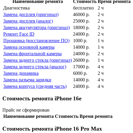
Наименование ремонта
Стоимость
Время ремонта
Диагностика
бесплатно
2 ч
Замена дисплея (оригинал)
46000
р.
2 ч
Замена дисплея (аналог)
25000
р.
2 ч
Замена аккумулятора (оригинал)
18000
р.
2 ч
Ремонт Face ID
24000
р.
2 ч
Прошивка (восстановление ПО)
1000
р.
1 ч
Замена основной камеры
14000
р.
1 ч
Замена фронтальной камеры
24000
р.
2 ч
Замена заднего стекла (оригинал)
26000
р.
1 ч
Замена заднего стекла (аналог)
17000
р.
4 ч
Замена динамика
6000
р.
2 ч
Замена разъема зарядки
14000
р.
4 ч
Замена корпуса (средняя часть)
24000
р.
4 ч
Стоимость ремонта iPhone 16e
Прайс не сформирован
Наименование ремонта
Стоимость
Время ремонта
Стоимость ремонта iPhone 16 Pro Max