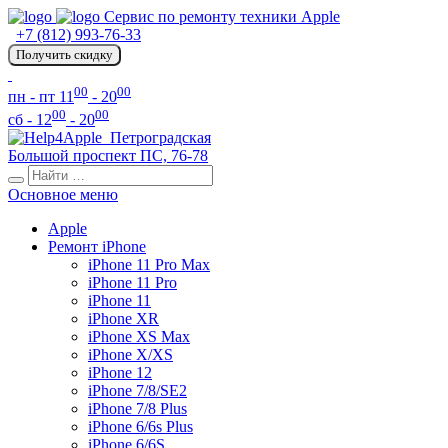
Сервис по ремонту техники Apple
+7 (812) 993-76-33
Получить скидку
00
00
пн - пт 11
- 20
00
00
сб - 12
- 20
Петроградская
Большой проспект ПС, 76-78
Основное меню
Apple
Ремонт iPhone
iPhone 11 Pro Max
iPhone 11 Pro
iPhone 11
iPhone XR
iPhone XS Max
iPhone X/XS
iPhone 12
iPhone 7/8/SE2
iPhone 7/8 Plus
iPhone 6/6s Plus
iPhone 6/6S