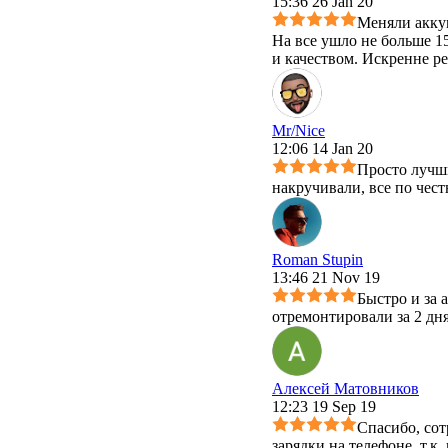
15:36 26 Jan 20
Меняли аккум
На все ушло не больше 1
и качеством. Искренне р
Mr/Nice
12:06 14 Jan 20
Просто лучши
накручивали, все по чест
Roman Stupin
13:46 21 Nov 19
Быстро и за 
отремонтировали за 2 дн
Алексей Матовников
12:23 19 Sep 19
Спасибо, сот
зарядки на телефоне, т.к