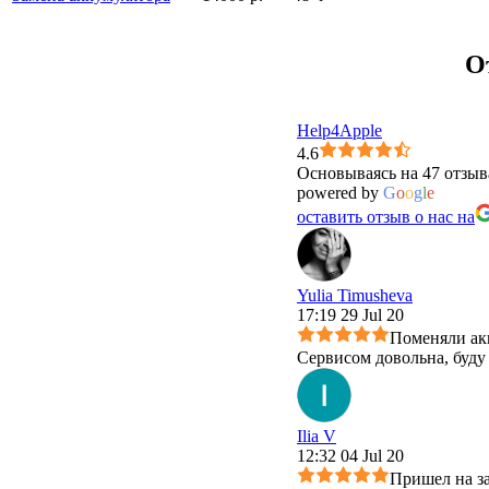
О
Help4Apple
4.6
Основываясь на 47 отзыв
powered by
G
o
o
g
l
e
оставить отзыв о нас на
Yulia Timusheva
17:19 29 Jul 20
Поменяли акк
Сервисом довольна, буду
Ilia V
12:32 04 Jul 20
Пришел на за