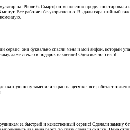
улятор на iPhone 6. Смартфон мгновенно продиагностировали и
5 минут. Все работает безукоризненно. Выдали гарантийный тал
екомендую.
й сервис, они буквально спасли меня и мой айфон, который упа
ному, даже стекло в подарок наклеили! Однозначно 5 из 5!
адекватную цену заменили экран на десятке. все работает отличн
я
рудникам за быстрый и качественный сервис! Сделали замену ба
. выполнялись два вида работ, то сразу сделали скидку! Цена отл