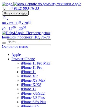
Сервис по ремонту техники Apple
+7 (812) 993-76-33
Получить скидку
00
00
пн - пт 11
- 20
00
00
сб - 12
- 20
Петроградская
Большой проспект ПС, 76-78
Основное меню
Apple
Ремонт iPhone
iPhone 11 Pro Max
iPhone 11 Pro
iPhone 11
iPhone XR
iPhone XS Max
iPhone X/XS
iPhone 12
iPhone 7/8/SE2
iPhone 7/8 Plus
iPhone 6/6s Plus
iPhone 6/6S