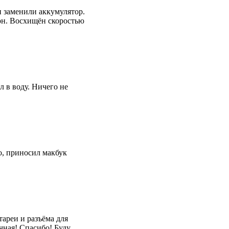
 заменили аккумулятор.
он. Восхищён скоростью
л в воду. Ничего не
о, приносил макбук
тареи и разъёма для
ичная! Спасибо! Буду