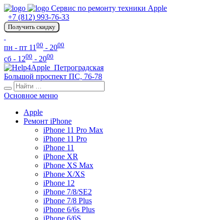
Сервис по ремонту техники Apple
+7 (812) 993-76-33
Получить скидку
00
00
пн - пт 11
- 20
00
00
сб - 12
- 20
Петроградская
Большой проспект ПС, 76-78
Основное меню
Apple
Ремонт iPhone
iPhone 11 Pro Max
iPhone 11 Pro
iPhone 11
iPhone XR
iPhone XS Max
iPhone X/XS
iPhone 12
iPhone 7/8/SE2
iPhone 7/8 Plus
iPhone 6/6s Plus
iPhone 6/6S