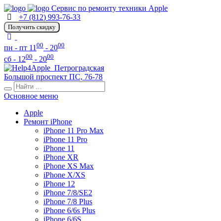
Сервис по ремонту техники Apple
+7 (812) 993-76-33
Получить скидку
00
00
пн - пт 11
- 20
00
00
сб - 12
- 20
Петроградская
Большой проспект ПС, 76-78
Основное меню
Apple
Ремонт iPhone
iPhone 11 Pro Max
iPhone 11 Pro
iPhone 11
iPhone XR
iPhone XS Max
iPhone X/XS
iPhone 12
iPhone 7/8/SE2
iPhone 7/8 Plus
iPhone 6/6s Plus
iPhone 6/6S