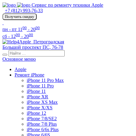
Сервис по ремонту техники Apple
+7 (812) 993-76-33
Получить скидку
00
00
пн - пт 11
- 20
00
00
сб - 12
- 20
Петроградская
Большой проспект ПС, 76-78
Основное меню
Apple
Ремонт iPhone
iPhone 11 Pro Max
iPhone 11 Pro
iPhone 11
iPhone XR
iPhone XS Max
iPhone X/XS
iPhone 12
iPhone 7/8/SE2
iPhone 7/8 Plus
iPhone 6/6s Plus
iPhone 6/6S