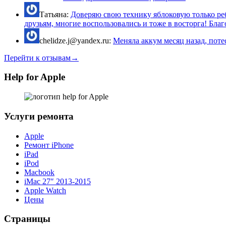
Татьяна:
Доверяю свою технику яблоковую только реб
друзьям, многие воспользовались и тоже в восторга! Благо
chelidze.j@yandex.ru:
Меняла аккум месяц назад, потес
Перейти к отзывам→
Help for Apple
Услуги ремонта
Apple
Ремонт iPhone
iPad
iPod
Macbook
iMac 27″ 2013-2015
Apple Watch
Цены
Страницы