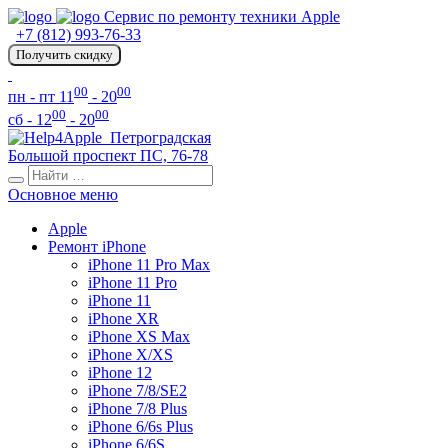
Сервис по ремонту техники Apple
+7 (812) 993-76-33
Получить скидку
00
00
пн - пт 11
- 20
00
00
сб - 12
- 20
Петроградская
Большой проспект ПС, 76-78
Основное меню
Apple
Ремонт iPhone
iPhone 11 Pro Max
iPhone 11 Pro
iPhone 11
iPhone XR
iPhone XS Max
iPhone X/XS
iPhone 12
iPhone 7/8/SE2
iPhone 7/8 Plus
iPhone 6/6s Plus
iPhone 6/6S