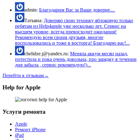
admin:
Благодарим Вас за Ваше доверие....
Татьяна:
Доверяю свою технику яблоковую только
ребятам из Help4apple уже несколько лет. Сервис на
высшем уровне, всегда превосходит ожидания!
Рекомендую всем своим друзьям, многие
воспользовались и тоже в восторга! Благодарю вас!...
chelidze.j@yandex.ru:
Меняла аккум месяц назад,
потестила и пока очень довольна, про зарядку в течении
дня забыла , сервис рекомендую!)...
Перейти к отзывам→
Help for Apple
Услуги ремонта
Apple
Ремонт iPhone
iPad