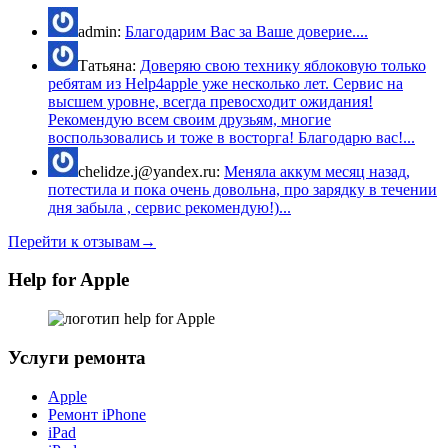
admin:
Благодарим Вас за Ваше доверие....
Татьяна:
Доверяю свою технику яблоковую только
ребятам из Help4apple уже несколько лет. Сервис на
высшем уровне, всегда превосходит ожидания!
Рекомендую всем своим друзьям, многие
воспользовались и тоже в восторга! Благодарю вас!...
chelidze.j@yandex.ru:
Меняла аккум месяц назад,
потестила и пока очень довольна, про зарядку в течении
дня забыла , сервис рекомендую!)...
Перейти к отзывам→
Help for Apple
Услуги ремонта
Apple
Ремонт iPhone
iPad