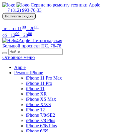
Сервис по ремонту техники Apple
+7 (812) 993-76-33
Получить скидку
00
00
пн - пт 11
- 20
00
00
сб - 12
- 20
Петроградская
Большой проспект ПС, 76-78
Основное меню
Apple
Ремонт iPhone
iPhone 11 Pro Max
iPhone 11 Pro
iPhone 11
iPhone XR
iPhone XS Max
iPhone X/XS
iPhone 12
iPhone 7/8/SE2
iPhone 7/8 Plus
iPhone 6/6s Plus
iPhone 6/6S