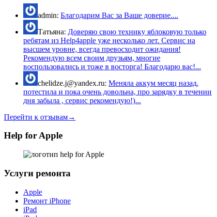
admin:
Благодарим Вас за Ваше доверие....
Татьяна:
Доверяю свою технику яблоковую только
ребятам из Help4apple уже несколько лет. Сервис на
высшем уровне, всегда превосходит ожидания!
Рекомендую всем своим друзьям, многие
воспользовались и тоже в восторга! Благодарю вас!...
chelidze.j@yandex.ru:
Меняла аккум месяц назад,
потестила и пока очень довольна, про зарядку в течении
дня забыла , сервис рекомендую!)...
Перейти к отзывам→
Help for Apple
Услуги ремонта
Apple
Ремонт iPhone
iPad