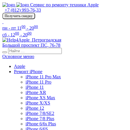
Сервис по ремонту техники Apple
+7 (812) 993-76-33
Получить скидку
00
00
пн - пт 11
- 20
00
00
сб - 12
- 20
Петроградская
Большой проспект ПС, 76-78
Основное меню
Apple
Ремонт iPhone
iPhone 11 Pro Max
iPhone 11 Pro
iPhone 11
iPhone XR
iPhone XS Max
iPhone X/XS
iPhone 12
iPhone 7/8/SE2
iPhone 7/8 Plus
iPhone 6/6s Plus
iPhone 6/6S