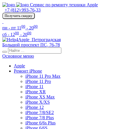
Сервис по ремонту техники Apple
+7 (812) 993-76-33
Получить скидку
00
00
пн - пт 11
- 20
00
00
сб - 12
- 20
Петроградская
Большой проспект ПС, 76-78
Основное меню
Apple
Ремонт iPhone
iPhone 11 Pro Max
iPhone 11 Pro
iPhone 11
iPhone XR
iPhone XS Max
iPhone X/XS
iPhone 12
iPhone 7/8/SE2
iPhone 7/8 Plus
iPhone 6/6s Plus
iPhone 6/6S