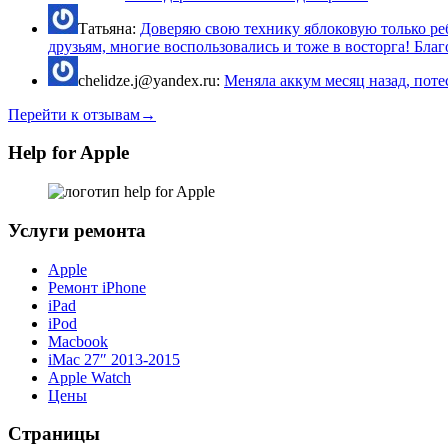
Татьяна:
Доверяю свою технику яблоковую только реб
друзьям, многие воспользовались и тоже в восторга! Благо
chelidze.j@yandex.ru:
Меняла аккум месяц назад, потес
Перейти к отзывам→
Help for Apple
Услуги ремонта
Apple
Ремонт iPhone
iPad
iPod
Macbook
iMac 27″ 2013-2015
Apple Watch
Цены
Страницы