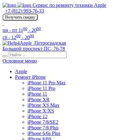
Сервис по ремонту техники Apple
+7 (812) 993-76-33
Получить скидку
00
00
пн - пт 11
- 20
00
00
сб - 12
- 20
Петроградская
Большой проспект ПС, 76-78
Основное меню
Apple
Ремонт iPhone
iPhone 11 Pro Max
iPhone 11 Pro
iPhone 11
iPhone XR
iPhone XS Max
iPhone X/XS
iPhone 12
iPhone 7/8/SE2
iPhone 7/8 Plus
iPhone 6/6s Plus
iPhone 6/6S