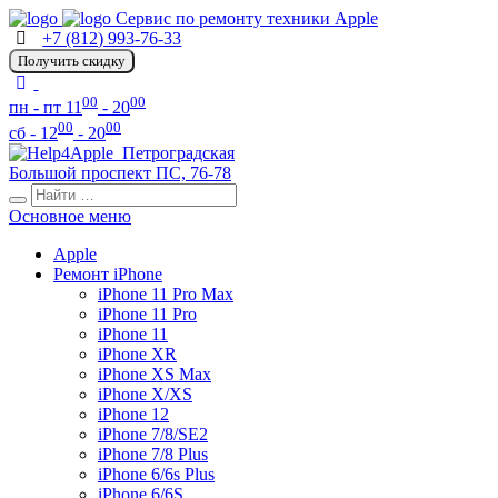
Сервис по ремонту техники Apple
+7 (812) 993-76-33
Получить скидку
00
00
пн - пт 11
- 20
00
00
сб - 12
- 20
Петроградская
Большой проспект ПС, 76-78
Основное меню
Apple
Ремонт iPhone
iPhone 11 Pro Max
iPhone 11 Pro
iPhone 11
iPhone XR
iPhone XS Max
iPhone X/XS
iPhone 12
iPhone 7/8/SE2
iPhone 7/8 Plus
iPhone 6/6s Plus
iPhone 6/6S