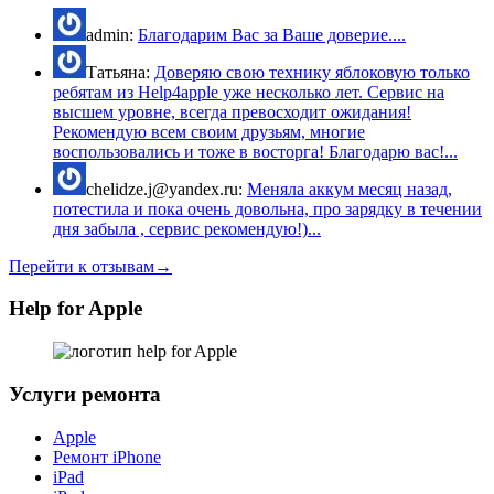
admin:
Благодарим Вас за Ваше доверие....
Татьяна:
Доверяю свою технику яблоковую только
ребятам из Help4apple уже несколько лет. Сервис на
высшем уровне, всегда превосходит ожидания!
Рекомендую всем своим друзьям, многие
воспользовались и тоже в восторга! Благодарю вас!...
chelidze.j@yandex.ru:
Меняла аккум месяц назад,
потестила и пока очень довольна, про зарядку в течении
дня забыла , сервис рекомендую!)...
Перейти к отзывам→
Help for Apple
Услуги ремонта
Apple
Ремонт iPhone
iPad