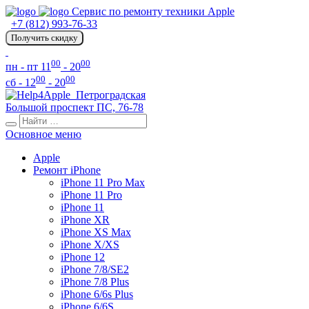
Сервис по ремонту техники Apple
+7 (812) 993-76-33
Получить скидку
00
00
пн - пт 11
- 20
00
00
сб - 12
- 20
Петроградская
Большой проспект ПС, 76-78
Основное меню
Apple
Ремонт iPhone
iPhone 11 Pro Max
iPhone 11 Pro
iPhone 11
iPhone XR
iPhone XS Max
iPhone X/XS
iPhone 12
iPhone 7/8/SE2
iPhone 7/8 Plus
iPhone 6/6s Plus
iPhone 6/6S