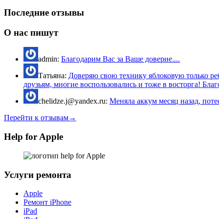
Последние отзывы
О нас пишут
admin:
Благодарим Вас за Ваше доверие....
Татьяна:
Доверяю свою технику яблоковую только реб
друзьям, многие воспользовались и тоже в восторга! Благо
chelidze.j@yandex.ru:
Меняла аккум месяц назад, потес
Перейти к отзывам→
Help for Apple
Услуги ремонта
Apple
Ремонт iPhone
iPad