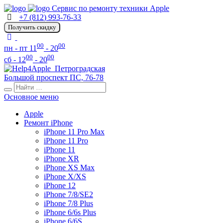
Сервис по ремонту техники Apple
+7 (812) 993-76-33
Получить скидку
00
00
пн - пт 11
- 20
00
00
сб - 12
- 20
Петроградская
Большой проспект ПС, 76-78
Основное меню
Apple
Ремонт iPhone
iPhone 11 Pro Max
iPhone 11 Pro
iPhone 11
iPhone XR
iPhone XS Max
iPhone X/XS
iPhone 12
iPhone 7/8/SE2
iPhone 7/8 Plus
iPhone 6/6s Plus
iPhone 6/6S