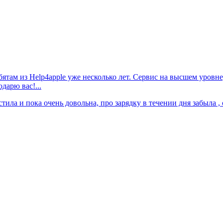
ятам из Help4apple уже несколько лет. Сервис на высшем уровн
дарю вас!...
тила и пока очень довольна, про зарядку в течении дня забыла , 