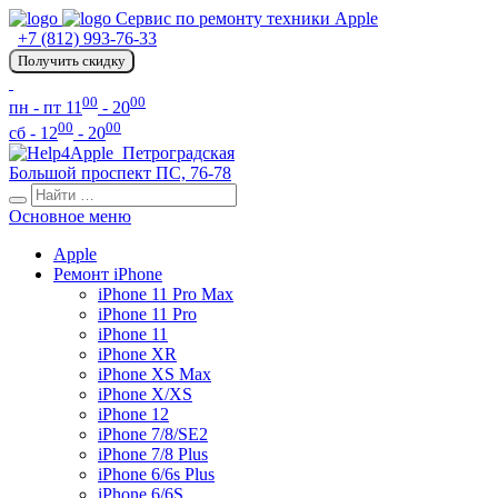
Сервис по ремонту техники Apple
+7 (812) 993-76-33
Получить скидку
00
00
пн - пт 11
- 20
00
00
сб - 12
- 20
Петроградская
Большой проспект ПС, 76-78
Основное меню
Apple
Ремонт iPhone
iPhone 11 Pro Max
iPhone 11 Pro
iPhone 11
iPhone XR
iPhone XS Max
iPhone X/XS
iPhone 12
iPhone 7/8/SE2
iPhone 7/8 Plus
iPhone 6/6s Plus
iPhone 6/6S