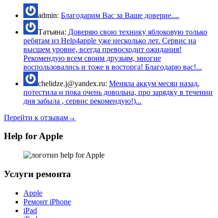
admin:
Благодарим Вас за Ваше доверие....
Татьяна:
Доверяю свою технику яблоковую только
ребятам из Help4apple уже несколько лет. Сервис на
высшем уровне, всегда превосходит ожидания!
Рекомендую всем своим друзьям, многие
воспользовались и тоже в восторга! Благодарю вас!...
chelidze.j@yandex.ru:
Меняла аккум месяц назад,
потестила и пока очень довольна, про зарядку в течении
дня забыла , сервис рекомендую!)...
Перейти к отзывам→
Help for Apple
Услуги ремонта
Apple
Ремонт iPhone
iPad