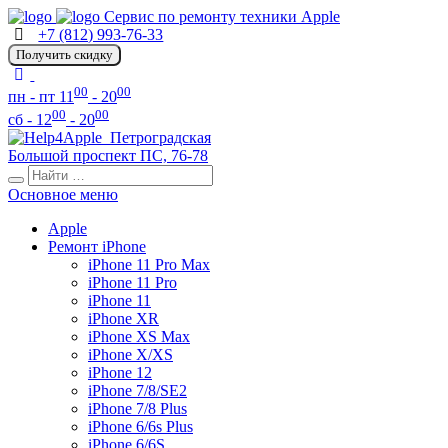
Сервис по ремонту техники Apple
+7 (812) 993-76-33
Получить скидку
00
00
пн - пт 11
- 20
00
00
сб - 12
- 20
Петроградская
Большой проспект ПС, 76-78
Основное меню
Apple
Ремонт iPhone
iPhone 11 Pro Max
iPhone 11 Pro
iPhone 11
iPhone XR
iPhone XS Max
iPhone X/XS
iPhone 12
iPhone 7/8/SE2
iPhone 7/8 Plus
iPhone 6/6s Plus
iPhone 6/6S