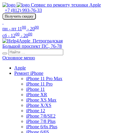
Сервис по ремонту техники Apple
+7 (812) 993-76-33
Получить скидку
00
00
пн - пт 11
- 20
00
00
сб - 12
- 20
Петроградская
Большой проспект ПС, 76-78
Основное меню
Apple
Ремонт iPhone
iPhone 11 Pro Max
iPhone 11 Pro
iPhone 11
iPhone XR
iPhone XS Max
iPhone X/XS
iPhone 12
iPhone 7/8/SE2
iPhone 7/8 Plus
iPhone 6/6s Plus
iPhone 6/6S