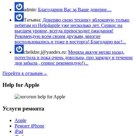
admin:
Благодарим Вас за Ваше доверие....
Татьяна:
Доверяю свою технику яблоковую только
ребятам из Help4apple уже несколько лет. Сервис на
высшем уровне, всегда превосходит ожидания!
Рекомендую всем своим друзьям, многие
воспользовались и тоже в восторга! Благодарю вас!...
chelidze.j@yandex.ru:
Меняла аккум месяц назад,
потестила и пока очень довольна, про зарядку в течении
дня забыла , сервис рекомендую!)...
Перейти к отзывам→
Help for Apple
Услуги ремонта
Apple
Ремонт iPhone
iPad