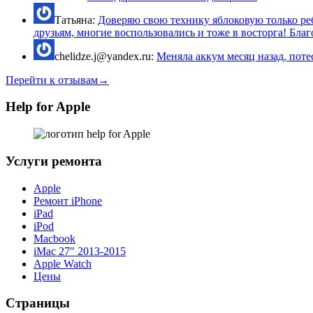
Татьяна:
Доверяю свою технику яблоковую только реб
друзьям, многие воспользовались и тоже в восторга! Благо
chelidze.j@yandex.ru:
Меняла аккум месяц назад, потес
Перейти к отзывам→
Help for Apple
Услуги ремонта
Apple
Ремонт iPhone
iPad
iPod
Macbook
iMac 27″ 2013-2015
Apple Watch
Цены
Страницы