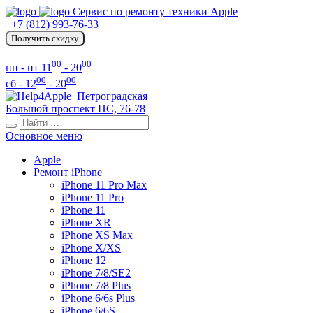
Сервис по ремонту техники Apple
+7 (812) 993-76-33
Получить скидку
00
00
пн - пт 11
- 20
00
00
сб - 12
- 20
Петроградская
Большой проспект ПС, 76-78
Основное меню
Apple
Ремонт iPhone
iPhone 11 Pro Max
iPhone 11 Pro
iPhone 11
iPhone XR
iPhone XS Max
iPhone X/XS
iPhone 12
iPhone 7/8/SE2
iPhone 7/8 Plus
iPhone 6/6s Plus
iPhone 6/6S