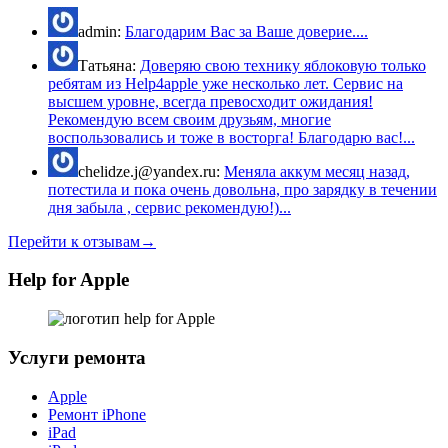
admin:
Благодарим Вас за Ваше доверие....
Татьяна:
Доверяю свою технику яблоковую только
ребятам из Help4apple уже несколько лет. Сервис на
высшем уровне, всегда превосходит ожидания!
Рекомендую всем своим друзьям, многие
воспользовались и тоже в восторга! Благодарю вас!...
chelidze.j@yandex.ru:
Меняла аккум месяц назад,
потестила и пока очень довольна, про зарядку в течении
дня забыла , сервис рекомендую!)...
Перейти к отзывам→
Help for Apple
Услуги ремонта
Apple
Ремонт iPhone
iPad