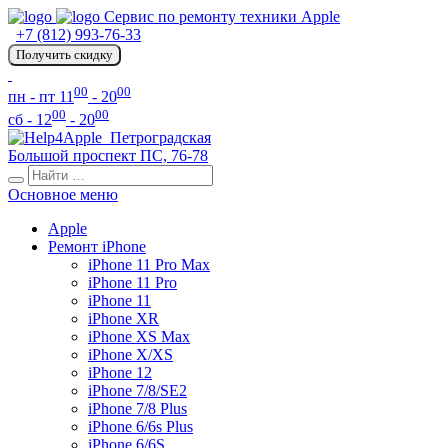
Сервис по ремонту техники Apple
+7 (812) 993-76-33
Получить скидку
00
00
пн - пт 11
- 20
00
00
сб - 12
- 20
Петроградская
Большой проспект ПС, 76-78
Основное меню
Apple
Ремонт iPhone
iPhone 11 Pro Max
iPhone 11 Pro
iPhone 11
iPhone XR
iPhone XS Max
iPhone X/XS
iPhone 12
iPhone 7/8/SE2
iPhone 7/8 Plus
iPhone 6/6s Plus
iPhone 6/6S