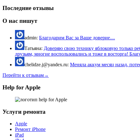
Последние отзывы
О нас пишут
admin:
Благодарим Вас за Ваше доверие....
Татьяна:
Доверяю свою технику яблоковую только реб
друзьям, многие воспользовались и тоже в восторга! Благо
chelidze.j@yandex.ru:
Меняла аккум месяц назад, потес
Перейти к отзывам→
Help for Apple
Услуги ремонта
Apple
Ремонт iPhone
iPad