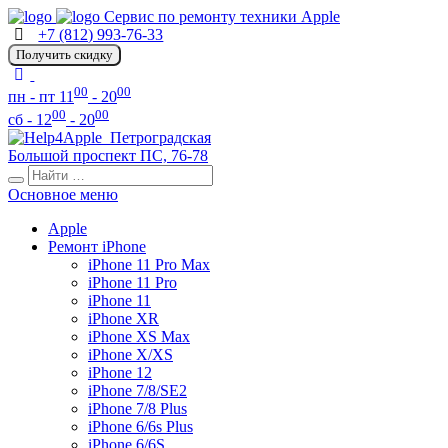
Сервис по ремонту техники Apple
+7 (812) 993-76-33
Получить скидку
00
00
пн - пт 11
- 20
00
00
сб - 12
- 20
Петроградская
Большой проспект ПС, 76-78
Основное меню
Apple
Ремонт iPhone
iPhone 11 Pro Max
iPhone 11 Pro
iPhone 11
iPhone XR
iPhone XS Max
iPhone X/XS
iPhone 12
iPhone 7/8/SE2
iPhone 7/8 Plus
iPhone 6/6s Plus
iPhone 6/6S