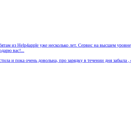
ятам из Help4apple уже несколько лет. Сервис на высшем уровн
дарю вас!...
тила и пока очень довольна, про зарядку в течении дня забыла , 