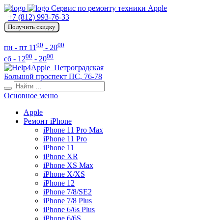
Сервис по ремонту техники Apple
+7 (812) 993-76-33
Получить скидку
00
00
пн - пт 11
- 20
00
00
сб - 12
- 20
Петроградская
Большой проспект ПС, 76-78
Основное меню
Apple
Ремонт iPhone
iPhone 11 Pro Max
iPhone 11 Pro
iPhone 11
iPhone XR
iPhone XS Max
iPhone X/XS
iPhone 12
iPhone 7/8/SE2
iPhone 7/8 Plus
iPhone 6/6s Plus
iPhone 6/6S