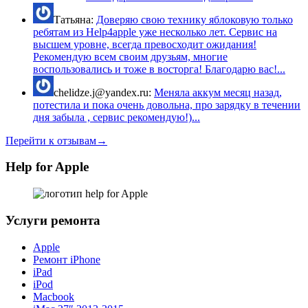
Татьяна:
Доверяю свою технику яблоковую только
ребятам из Help4apple уже несколько лет. Сервис на
высшем уровне, всегда превосходит ожидания!
Рекомендую всем своим друзьям, многие
воспользовались и тоже в восторга! Благодарю вас!...
chelidze.j@yandex.ru:
Меняла аккум месяц назад,
потестила и пока очень довольна, про зарядку в течении
дня забыла , сервис рекомендую!)...
Перейти к отзывам→
Help for Apple
Услуги ремонта
Apple
Ремонт iPhone
iPad
iPod
Macbook