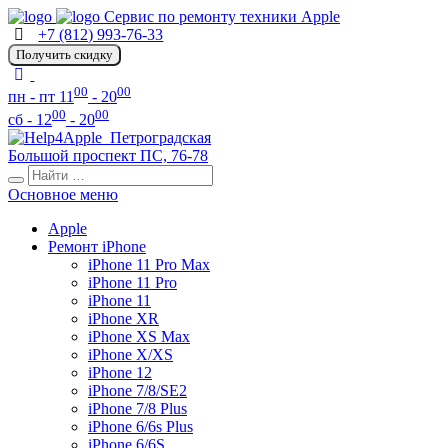
Сервис по ремонту техники Apple
+7 (812) 993-76-33
Получить скидку
00
00
пн - пт 11
- 20
00
00
сб - 12
- 20
Петроградская
Большой проспект ПС, 76-78
Основное меню
Apple
Ремонт iPhone
iPhone 11 Pro Max
iPhone 11 Pro
iPhone 11
iPhone XR
iPhone XS Max
iPhone X/XS
iPhone 12
iPhone 7/8/SE2
iPhone 7/8 Plus
iPhone 6/6s Plus
iPhone 6/6S