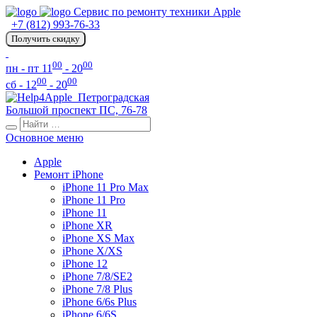
Сервис по ремонту техники Apple
+7 (812) 993-76-33
Получить скидку
00
00
пн - пт 11
- 20
00
00
сб - 12
- 20
Петроградская
Большой проспект ПС, 76-78
Основное меню
Apple
Ремонт iPhone
iPhone 11 Pro Max
iPhone 11 Pro
iPhone 11
iPhone XR
iPhone XS Max
iPhone X/XS
iPhone 12
iPhone 7/8/SE2
iPhone 7/8 Plus
iPhone 6/6s Plus
iPhone 6/6S