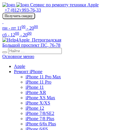
Сервис по ремонту техники Apple
+7 (812) 993-76-33
Получить скидку
00
00
пн - пт 11
- 20
00
00
сб - 12
- 20
Петроградская
Большой проспект ПС, 76-78
Основное меню
Apple
Ремонт iPhone
iPhone 11 Pro Max
iPhone 11 Pro
iPhone 11
iPhone XR
iPhone XS Max
iPhone X/XS
iPhone 12
iPhone 7/8/SE2
iPhone 7/8 Plus
iPhone 6/6s Plus
iPhone 6/6S