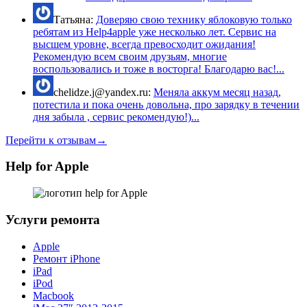
Татьяна:
Доверяю свою технику яблоковую только
ребятам из Help4apple уже несколько лет. Сервис на
высшем уровне, всегда превосходит ожидания!
Рекомендую всем своим друзьям, многие
воспользовались и тоже в восторга! Благодарю вас!...
chelidze.j@yandex.ru:
Меняла аккум месяц назад,
потестила и пока очень довольна, про зарядку в течении
дня забыла , сервис рекомендую!)...
Перейти к отзывам→
Help for Apple
Услуги ремонта
Apple
Ремонт iPhone
iPad
iPod
Macbook