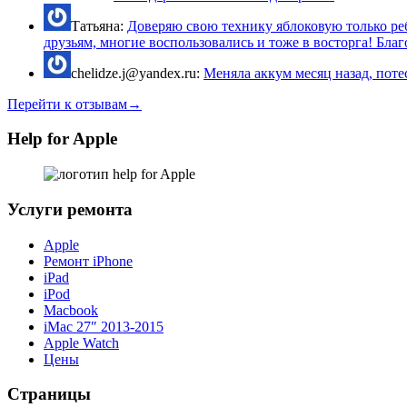
Татьяна:
Доверяю свою технику яблоковую только реб
друзьям, многие воспользовались и тоже в восторга! Благо
chelidze.j@yandex.ru:
Меняла аккум месяц назад, потес
Перейти к отзывам→
Help for Apple
Услуги ремонта
Apple
Ремонт iPhone
iPad
iPod
Macbook
iMac 27″ 2013-2015
Apple Watch
Цены
Страницы