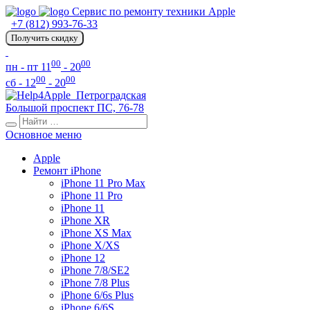
Сервис по ремонту техники Apple
+7 (812) 993-76-33
Получить скидку
00
00
пн - пт 11
- 20
00
00
сб - 12
- 20
Петроградская
Большой проспект ПС, 76-78
Основное меню
Apple
Ремонт iPhone
iPhone 11 Pro Max
iPhone 11 Pro
iPhone 11
iPhone XR
iPhone XS Max
iPhone X/XS
iPhone 12
iPhone 7/8/SE2
iPhone 7/8 Plus
iPhone 6/6s Plus
iPhone 6/6S