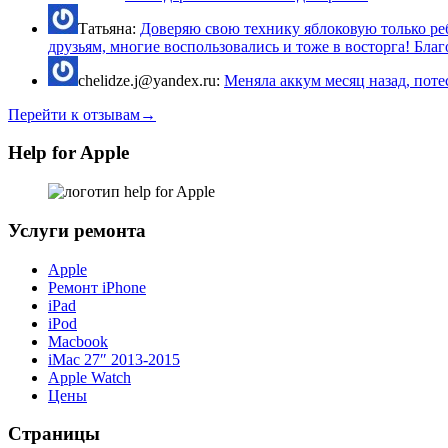
Татьяна:
Доверяю свою технику яблоковую только реб
друзьям, многие воспользовались и тоже в восторга! Благо
chelidze.j@yandex.ru:
Меняла аккум месяц назад, потес
Перейти к отзывам→
Help for Apple
Услуги ремонта
Apple
Ремонт iPhone
iPad
iPod
Macbook
iMac 27″ 2013-2015
Apple Watch
Цены
Страницы