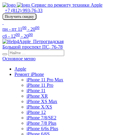
Сервис по ремонту техники Apple
+7 (812) 993-76-33
Получить скидку
00
00
пн - пт 11
- 20
00
00
сб - 12
- 20
Петроградская
Большой проспект ПС, 76-78
Основное меню
Apple
Ремонт iPhone
iPhone 11 Pro Max
iPhone 11 Pro
iPhone 11
iPhone XR
iPhone XS Max
iPhone X/XS
iPhone 12
iPhone 7/8/SE2
iPhone 7/8 Plus
iPhone 6/6s Plus
iPhone 6/6S